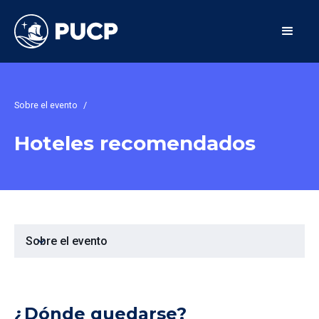
Sobre el evento
/
Hoteles recomendados
expand_more
Sobre el evento
¿Dónde quedarse?