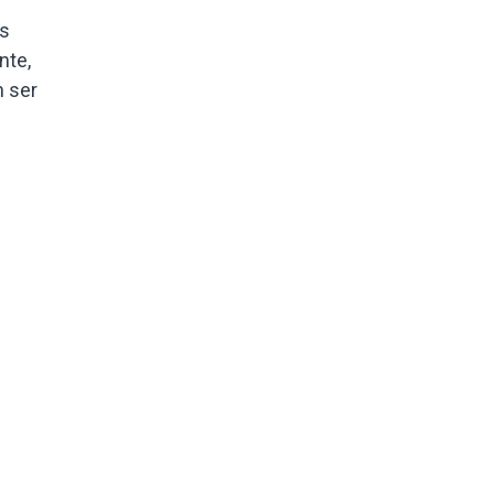
os
nte,
n ser